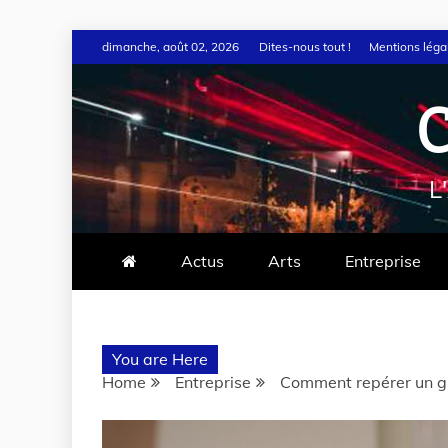
dimanche, août 02, 2026
Dites-nous tout !
Mentions léga
L
Actus
Arts
Entreprise
You are Here
Home
Entreprise
Comment repérer un gr