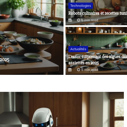
Technologies
Robots culinaires et recettes tun
6 min read
Actualités
Non classé
L’essor surprenant des algues da
e moderne
Recettes tunisiennes inédites
assiettes en 2025
13 min read
6 min read