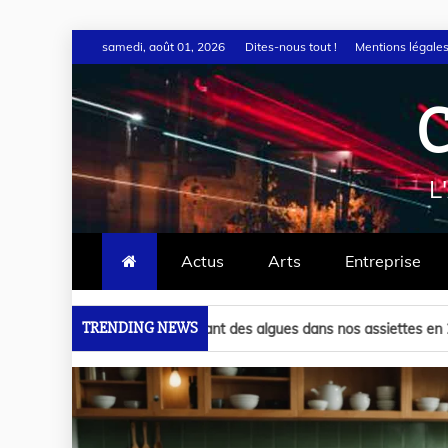
samedi, août 01, 2026
Dites-nous tout !
Mentions légale
L
Actus
Arts
Entreprise
TRENDING NEWS
 des algues dans nos assiettes en 2025
Les secrets ét