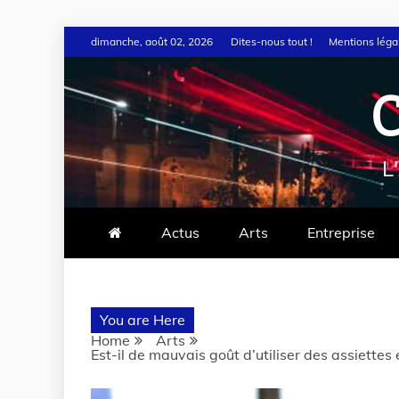
dimanche, août 02, 2026
Dites-nous tout !
Mentions léga
L
Actus
Arts
Entreprise
You are Here
Home
Arts
Est-il de mauvais goût d’utiliser des assiettes