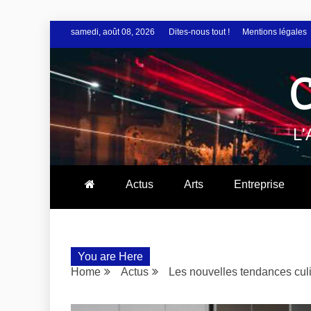
samedi, août 08, 2026
Dites-nous tout !
Mentions légales
L
Actus
Arts
Entreprise
You are Here
Home
Actus
Les nouvelles tendances culi